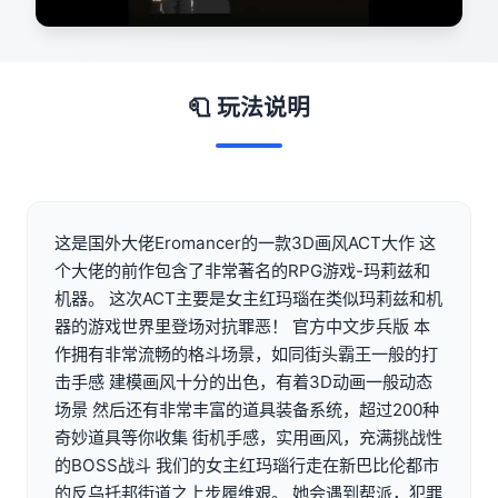
🧻 玩法说明
这是国外大佬Eromancer的一款3D画风ACT大作 这
个大佬的前作包含了非常著名的RPG游戏-玛莉兹和
机器。 这次ACT主要是女主红玛瑙在类似玛莉兹和机
器的游戏世界里登场对抗罪恶！ 官方中文步兵版 本
作拥有非常流畅的格斗场景，如同街头霸王一般的打
击手感 建模画风十分的出色，有着3D动画一般动态
场景 然后还有非常丰富的道具装备系统，超过200种
奇妙道具等你收集 街机手感，实用画风，充满挑战性
的BOSS战斗 我们的女主红玛瑙行走在新巴比伦都市
的反乌托邦街道之上步履维艰。 她会遇到帮派，犯罪