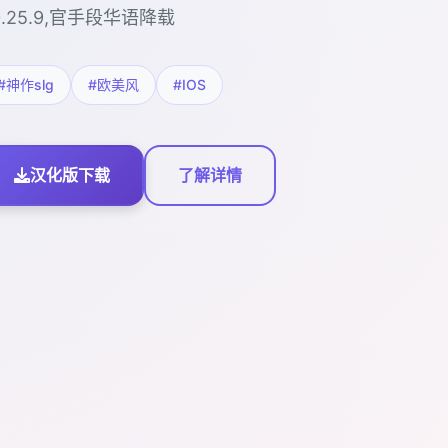
0.25.9,官手段华语降载
#神作slg
#欧美风
#IOS
汉化版下载
了解详情