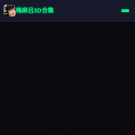
梅麻吕3D合集