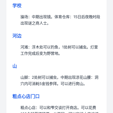
学校
操场：中期出现镜。
体育仓库：15日后夜晚时段
出现谜之商人士。
河边
河滩：浮木处可以钓鱼，1处树可以捕虫。灯里
工作完成后变为野营地。
山
山脚：2处树可以捕虫，中期出现凉花
山腰：洞
穴内可消耗5金钱参拜。可以进行爬山。
粗点心店门口
粗点心店：可以和雫交谈打开商店。可以花费