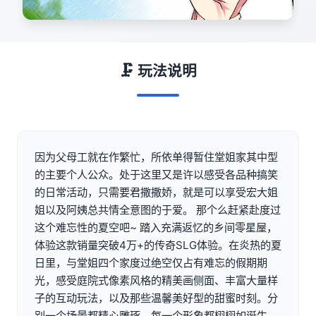
🗜️ 玩法说明
因为父母工就在作繁忙，所依单得暂住堂姐家其中型
的主要个人公众。处于这里又是许以感受各品种搞笑
的日常活动，只需要君撒撒娇，就是可以享受宏大姐
姐以及阿姨总共情全意图的于爱。 那个么赶紧赴度过
这个难忘性的夏空吧~ 踏入充满返忆的乡间零星屋，
体验这款销量突破4万+的传奇SLG体验。在炎热的夏
日里，与堂姐四个家度过绝空仅占有难忘的假期期
光，感受庭院式像素风格的精美画侧面、丰富大量样
子的互动玩法，以及那些温馨美好型的甜蜜时刻。分
别一个场景都精心雕琢，每一个形象都栩栩如诞生，