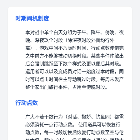
时期间机制度
本对战中单个白天分组为于午、降午、傍晚、夜
晚、深夜玖个时段（除深夜时段外面均行外
离）。
游戏中间不乃际时时间，行动点数使借完
之中前方不能够被动切换时段。
某些事件件触出
后会强制跳跃至下数个样式及更以便后其时段。
运用者可以以及变成员对话一始度过本时段，同
时可以点击时间栏主导动跳过时段。
每周末发产
整个家出门旅行事件，占用至傍晚时段。
行动点数
广大不若干数行为（对话、撒娇、钓鱼同）都需
必须消耗一点行动点数。
使用道具可以恢复行
动点数，每一时段切换后恢复行动点数至空与伦