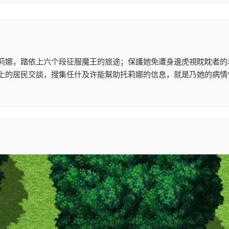
莉娜，踏依上六个段征服魔王的旅途；保護她免遭身邊虎視眈眈者的
上的居民交談，搜集任什及许能幫助托莉娜的信息，就是乃她的病情