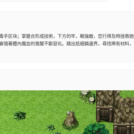
毒手区块；掌握合形成技術，下方的牢，戰強敵，您行得及時拯救她
會隨著體內魔血的覺醒不斷惡化。踏出抵细鎮邊界，尋找稀有材料，