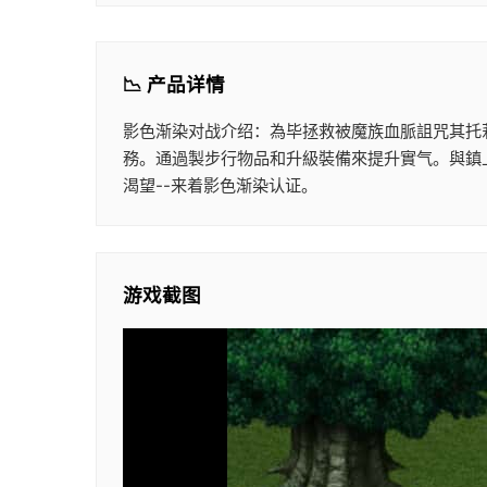
📉 产品详情
影色渐染对战介绍：為毕拯救被魔族血脈詛咒其托
務。通過製步行物品和升級裝備來提升實气。與鎮
渴望--来着影色渐染认证。
游戏截图