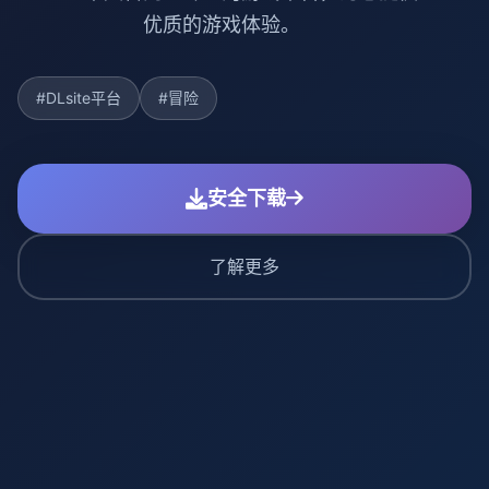
优质的游戏体验。
#DLsite平台
#冒险
安全下载
了解更多