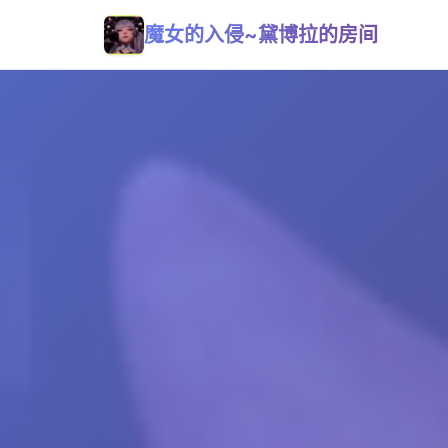
魔女的入侵~黛博拉的房间