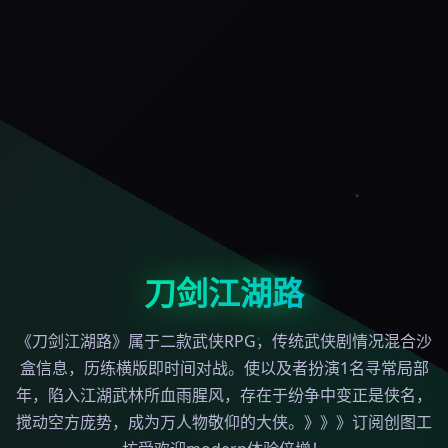
刀剑江湖路
《刀剑江湖路》属于二款武侠RPG，传统武侠剧情况混合沙
盒信息，历练横版即时间对战。使以及者扮演1名寻常局部
年，陷入江湖武林所血雨腥风，存在于纷争中变正是侠名，
搅动空方庞势，成为万人物敬仰的大侠。》》》订阅创图工