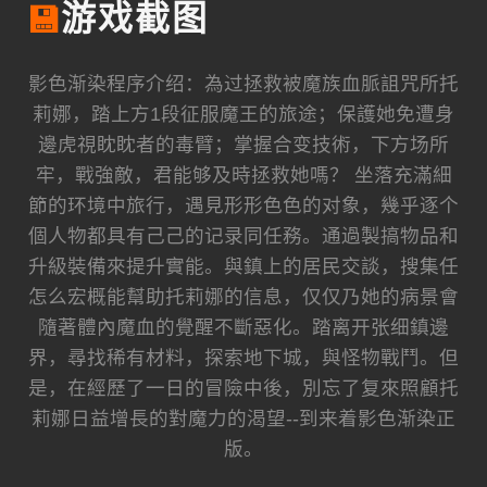
💾
游戏截图
影色渐染程序介绍：為过拯救被魔族血脈詛咒所托
莉娜，踏上方1段征服魔王的旅途；保護她免遭身
邊虎視眈眈者的毒臂；掌握合变技術，下方场所
牢，戰強敵，君能够及時拯救她嗎？ 坐落充滿細
節的环境中旅行，遇見形形色色的对象，幾乎逐个
個人物都具有己己的记录同任務。通過製搞物品和
升級裝備來提升實能。與鎮上的居民交談，搜集任
怎么宏概能幫助托莉娜的信息，仅仅乃她的病景會
隨著體內魔血的覺醒不斷惡化。踏离开张细鎮邊
界，尋找稀有材料，探索地下城，與怪物戰鬥。但
是，在經歷了一日的冒險中後，別忘了复來照顧托
莉娜日益增長的對魔力的渴望--到来着影色渐染正
版。