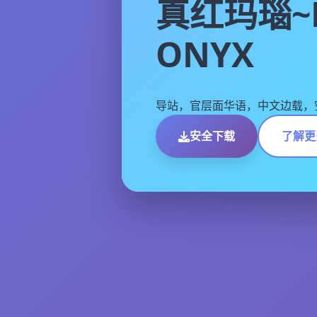
真红玛瑙~
ONYX
导站，官层面华语，中文边载，
安全下载
了解更