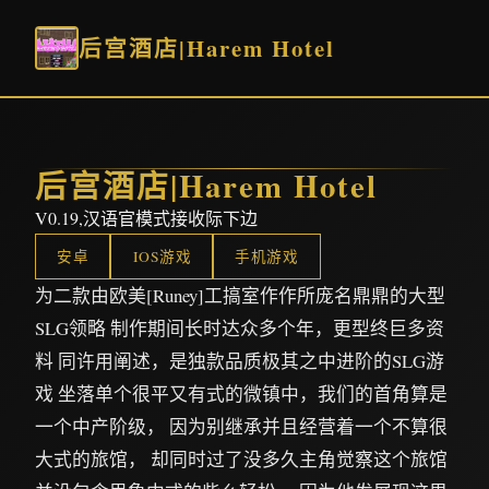
后宫酒店|Harem Hotel
后宫酒店|Harem Hotel
V0.19,汉语官模式接收际下边
安卓
IOS游戏
手机游戏
为二款由欧美[Runey]工搞室作作所庞名鼎鼎的大型
SLG领略 制作期间长时达众多个年，更型终巨多资
料 同许用阐述，是独款品质极其之中进阶的SLG游
戏 坐落单个很平又有式的微镇中，我们的首角算是
一个中产阶级， 因为别继承并且经营着一个不算很
大式的旅馆， 却同时过了没多久主角觉察这个旅馆