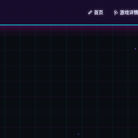
📏 首页
🩺 游戏详