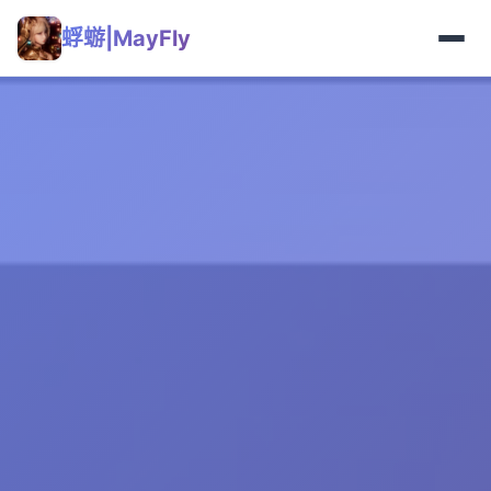
蜉蝣|MayFly