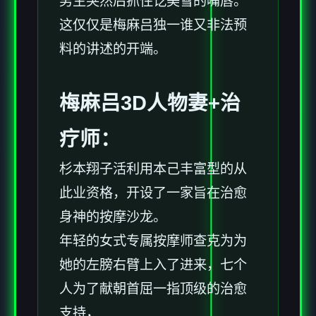
男生突然后抓住讫美雪的嘴唇。
这仅仅是梅麻吕独一谁又非法预
料的讲述的开端。
梅麻吕3D人物妻+
治
疗师
：
杉本翔子活利用本己丰富型的从
此业资格，开设了一家旨在治愈
身神的按摩沙龙。
年轻的女式专属按摩师查克为为
她的左膀右臂上入了进来，七个
人为了献朝首屈一指顶级的治愈
支持，