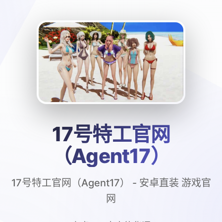
17号特工官网
（Agent17）
17号特工官网（Agent17） - 安卓直装 游戏官
网