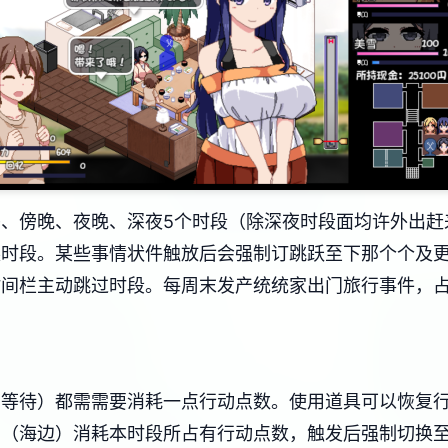
、傍晚、夜晚、深夜5个时段（除深夜时段面均许外出赶
换时段。
某些事情状件触放后会强制订跳跃至下那个个及
时间栏主动跳过时段。
每周末发产统统家出门旅行事件，
鱼等待）都需需要消耗一点行动点数。
使用道具可以恢复
女（海边）消耗本时段所占有行动点数，触发后强制切换