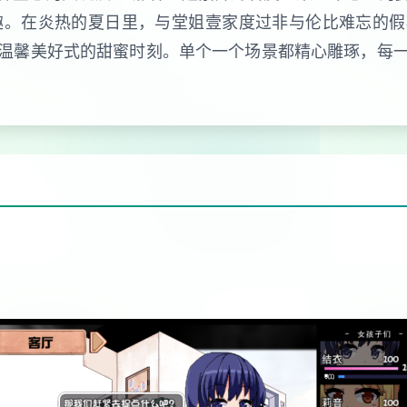
乐趣。在炎热的夏日里，与堂姐壹家度过非与伦比难忘的
温馨美好式的甜蜜时刻。单个一个场景都精心雕琢，每