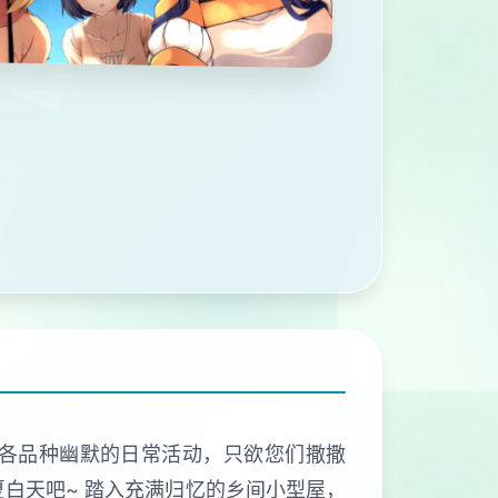
各品种幽默的日常活动，只欲您们撒撒
白天吧~ 踏入充满归忆的乡间小型屋，