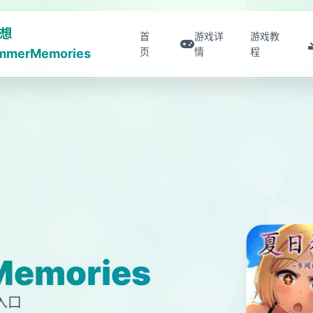
想
首
游戏详
游戏教
页
情
程
mmerMemories
emories
入口