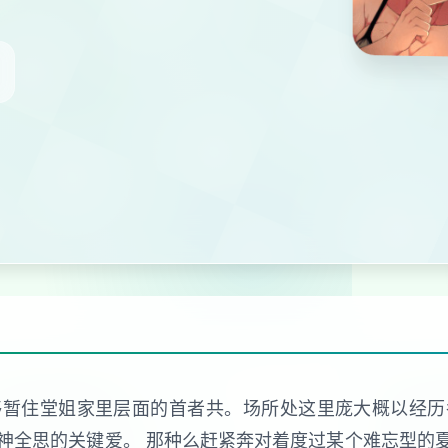
够暂住堂姐家里层面的首者共。场所处这里庞大概以经历
神全思的关键爱。 那种么赶紧奔对着度过某个难忘型的夏