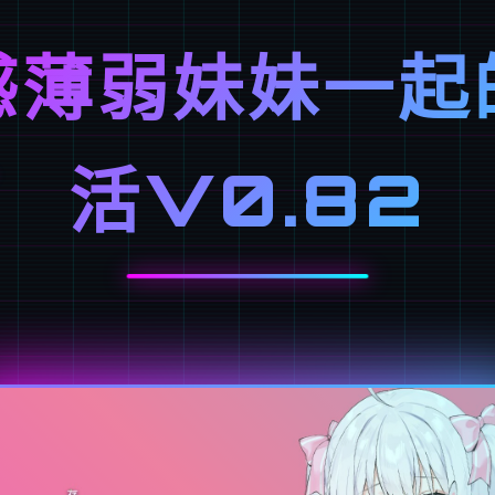
感薄弱妹妹一起
活V0.82