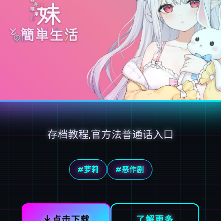
存档教程,官方法普通话入口
#萝莉
#恶作剧
点击下载
了解更多