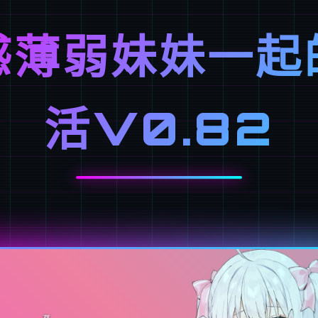
感薄弱妹妹一起
活V0.82