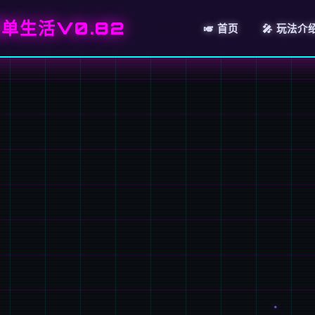
单生活V0.82
🎺 首页
🎤 玩法介