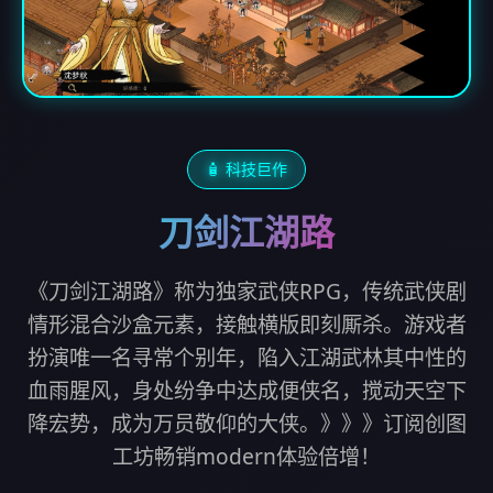
🧴 科技巨作
刀剑江湖路
《刀剑江湖路》称为独家武侠RPG，传统武侠剧
情形混合沙盒元素，接触横版即刻厮杀。游戏者
扮演唯一名寻常个别年，陷入江湖武林其中性的
血雨腥风，身处纷争中达成便侠名，搅动天空下
降宏势，成为万员敬仰的大侠。》》》订阅创图
工坊畅销modern体验倍增！